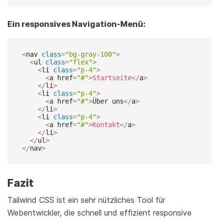
Ein responsives Navigation-Menü:
<
nav 
class
=
"bg-gray-100"
>
<
ul 
class
=
"flex"
>
<
li 
class
=
"p-4"
>
<
a href
=
"#"
>
Startseite
<
/
a
>
<
/
li
>
<
li 
class
=
"p-4"
>
<
a href
=
"#"
>
Über uns
<
/
a
>
<
/
li
>
<
li 
class
=
"p-4"
>
<
a href
=
"#"
>
Kontakt
<
/
a
>
<
/
li
>
<
/
ul
>
<
/
nav
>
Fazit
Tailwind CSS ist ein sehr nützliches Tool für
Webentwickler, die schnell und effizient responsive