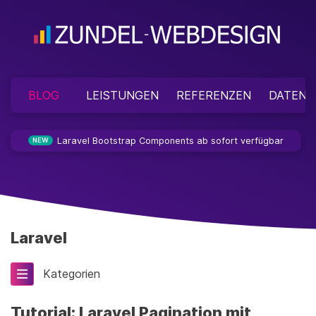
BLOG
LEISTUNGEN
REFERENZEN
DATENS
Laravel Bootstrap Components ab sofort verfügbar
NEW
Laravel
Kategorien
Tutorial: Laravel Pagination mit